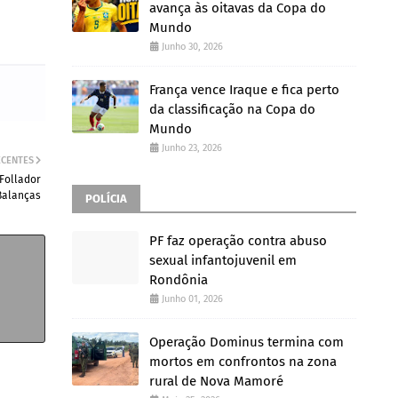
avança às oitavas da Copa do
Mundo
Junho 30, 2026
França vence Iraque e fica perto
da classificação na Copa do
Mundo
Junho 23, 2026
ECENTES
 Follador
Balanças
POLÍCIA
PF faz operação contra abuso
sexual infantojuvenil em
Rondônia
Junho 01, 2026
Operação Dominus termina com
mortos em confrontos na zona
rural de Nova Mamoré