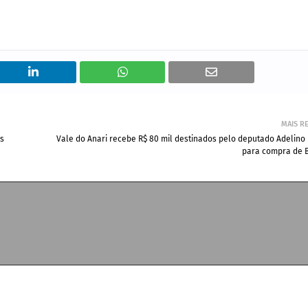
MAIS R
as
Vale do Anari recebe R$ 80 mil destinados pelo deputado Adelino
para compra de 