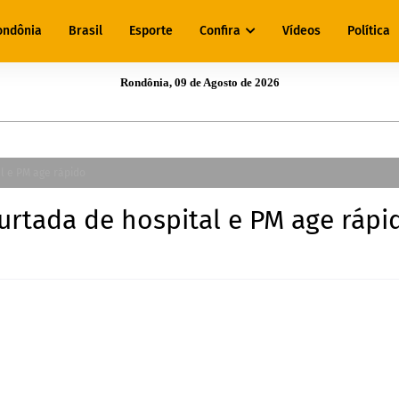
ondônia
Brasil
Esporte
Confira
Vídeos
Política
Rondônia, 09 de Agosto de 2026
l e PM age rápido
urtada de hospital e PM age rápi