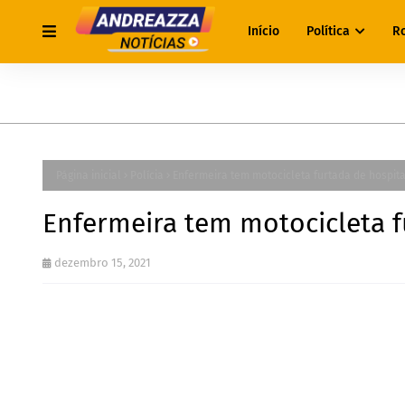
Início
Política
R
Página inicial
Polícia
Enfermeira tem motocicleta furtada de hospita
Enfermeira tem motocicleta f
dezembro 15, 2021