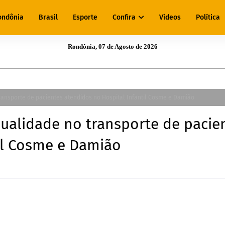
ondônia
Brasil
Esporte
Confira
Vídeos
Política
Rondônia, 07 de Agosto de 2026
ansporte de pacientes atendidos no Hospital Infantil Cosme e Damião
ualidade no transporte de pacie
il Cosme e Damião