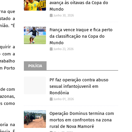
avança às oitavas da Copa do
Mundo
rna que
Junho 30, 2026
stado a
ião. ‘‘É
França vence Iraque e fica perto
da classificação na Copa do
Mundo
uirir a
Junho 23, 2026
o com a
rabalho
POLÍCIA
em Porto
PF faz operação contra abuso
sexual infantojuvenil em
dade com
Rondônia
mazonas,
Junho 01, 2026
es como
Operação Dominus termina com
mortos em confrontos na zona
oria na
rural de Nova Mamoré
ância. É