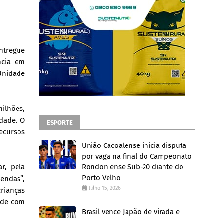
entregue
ncia em
 Unidade
milhões,
idade. O
ESPORTE
ecursos
União Cacoalense inicia disputa
por vaga na final do Campeonato
r, pela
Rondoniense Sub-20 diante do
Porto Velho
endas’’,
Julho 15, 2026
rianças
úde com
Brasil vence Japão de virada e