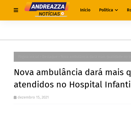
Início
Política
R
Página inicial
Destaque
Nova ambulância dará mais qualidade no tr
Nova ambulância dará mais q
atendidos no Hospital Infant
dezembro 15, 2021