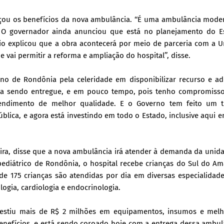
rçou os benefícios da nova ambulância. ‘‘É uma ambulância mode
’’. O governador ainda anunciou que está no planejamento do E
io explicou que a obra acontecerá por meio de parceria com a Un
vai permitir a reforma e ampliação do hospital’’, disse.
no de Rondônia pela celeridade em disponibilizar recurso e adq
nda sendo entregue, e em pouco tempo, pois tenho compromiss
tendimento de melhor qualidade. E o Governo tem feito um t
ública, e agora está investindo em todo o Estado, inclusive aqui 
reira, disse que a nova ambulância irá atender à demanda da uni
ediátrico de Rondônia, o hospital recebe crianças do Sul do A
de 175 crianças são atendidas por dia em diversas especialidad
ologia, cardiologia e endocrinologia.
vestiu mais de R$ 2 milhões em equipamentos, insumos e melh
benefícios, e está sendo coroado hoje com a entrega dessa ambul