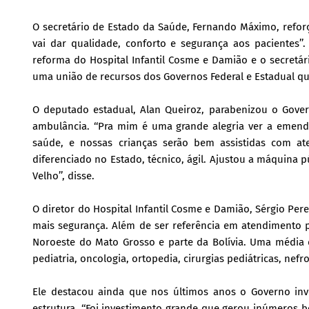
O secretário de Estado da Saúde, Fernando Máximo, refo
vai dar qualidade, conforto e segurança aos pacientes
reforma do Hospital Infantil Cosme e Damião e o secretár
uma união de recursos dos Governos Federal e Estadual que 
O deputado estadual, Alan Queiroz, parabenizou o Gover
ambulância. ‘‘Pra mim é uma grande alegria ver a eme
saúde, e nossas crianças serão bem assistidas com a
diferenciado no Estado, técnico, ágil. Ajustou a máquina p
Velho’’, disse.
O diretor do Hospital Infantil Cosme e Damião, Sérgio Pe
mais segurança. Além de ser referência em atendimento p
Noroeste do Mato Grosso e parte da Bolívia. Uma média 
pediatria, oncologia, ortopedia, cirurgias pediátricas, nefr
Ele destacou ainda que nos últimos anos o Governo in
estrutura. ‘‘Foi investimento grande que gerou inúmeros 