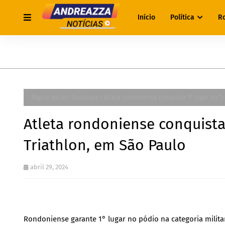
Início
Política
R
Página inicial
Destaque
Atleta rondoniense conquista 1° lugar no Tr
Atleta rondoniense conquista 
Triathlon, em São Paulo
abril 29, 2024
Rondoniense garante 1° lugar no pódio na categoria militar