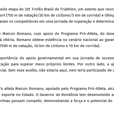
meira etapa do 33º Troféu Brasil de Triathlon, um evento que reun
hort (750 m de natação/20 km de ciclismo/5 km de corrida) e Olímp
fiaram os competidores em uma jornada de superação e determina
nse Maicon Romano, cujo apoio do Programa Pró-Atleta, do Gov
à vitória. Romano obteve evidência no cenário nacional ao garan
(1500 m de natação, 40 km de ciclismo e 10 km de corrida).
importância do apoio governamental em sua jornada de sucesso
icação para superar meus próprios limites. Por outro lado, a a
al. Sem esse auxílio, não estaria aqui, nem teria participado de 
o atleta Maicon Romano, apoiado pelo Programa Pró-Atleta, alc
o esporte no Estado. O Governo de Rondônia tem desenvolvido a
ortivas possam competir, demonstrando a força e o potencial do