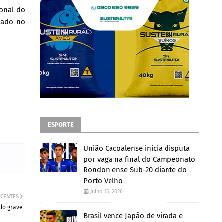
ional do
tado no
ESPORTE
União Cacoalense inicia disputa
por vaga na final do Campeonato
Rondoniense Sub-20 diante do
Porto Velho
Julho 15, 2026
ECENTES
ado grave
Brasil vence Japão de virada e