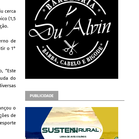
iu cerca
ico (1,5
ção.
erno de
tir o 1°
, “Este
juda do
diversas
PUBLICIDADE
ançou o
ções de
 esporte