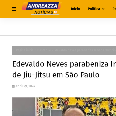
Início
Política
R
Página inicial
Destaque
Edevaldo Neves parabeniza Irmãos Olímpio pe
Edevaldo Neves parabeniza Ir
de Jiu-Jitsu em São Paulo
abril 29, 2024