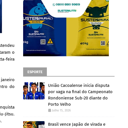
stendeu
taram o
ta-feira
ESPORTE
janeiro
União Cacoalense inicia disputa
ntro do
por vaga na final do Campeonato
Rondoniense Sub-20 diante do
Porto Velho
onquista
Julho 15, 2026
u-Jitsu.
.
Brasil vence Japão de virada e