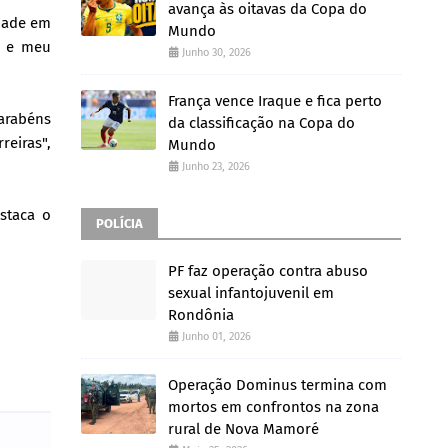
avança às oitavas da Copa do
dade em
Mundo
, e meu
Junho 30, 2026
França vence Iraque e fica perto
Parabéns
da classificação na Copa do
reiras",
Mundo
Junho 23, 2026
staca o
POLÍCIA
PF faz operação contra abuso
sexual infantojuvenil em
Rondônia
Junho 01, 2026
Operação Dominus termina com
mortos em confrontos na zona
rural de Nova Mamoré