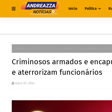
Início
Política
R
Página inicial
Polícia
Criminosos armados e encapuzados invadem fa
Criminosos armados e encap
e aterrorizam funcionários
maio 07, 2024