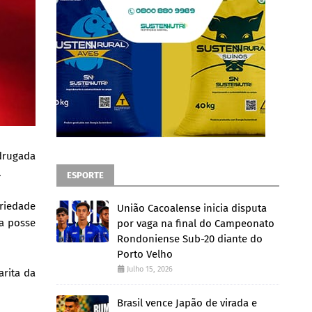
drugada
.
ESPORTE
riedade
União Cacoalense inicia disputa
 a posse
por vaga na final do Campeonato
Rondoniense Sub-20 diante do
Porto Velho
Julho 15, 2026
rita da
Brasil vence Japão de virada e