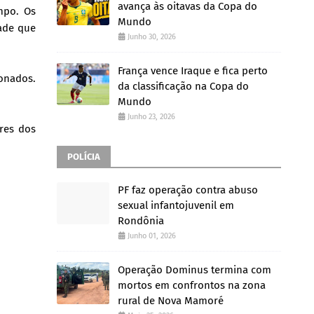
avança às oitavas da Copa do
mpo. Os
Mundo
ade que
Junho 30, 2026
França vence Iraque e fica perto
onados.
da classificação na Copa do
Mundo
Junho 23, 2026
res dos
POLÍCIA
PF faz operação contra abuso
sexual infantojuvenil em
Rondônia
Junho 01, 2026
Operação Dominus termina com
mortos em confrontos na zona
rural de Nova Mamoré