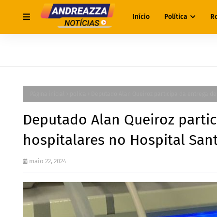
Início
Política
R
Página inicial
polica
Deputado Alan Queiroz participa da entrega d
Deputado Alan Queiroz parti
hospitalares no Hospital San
maio 22, 2024