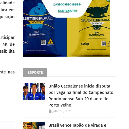
ualidade
blica em
quisição
rticipar
m 4K de
ibilita
nte nas
ESPORTE
União Cacoalense inicia disputa
por vaga na final do Campeonato
Rondoniense Sub-20 diante do
Porto Velho
Julho 15, 2026
Brasil vence Japão de virada e