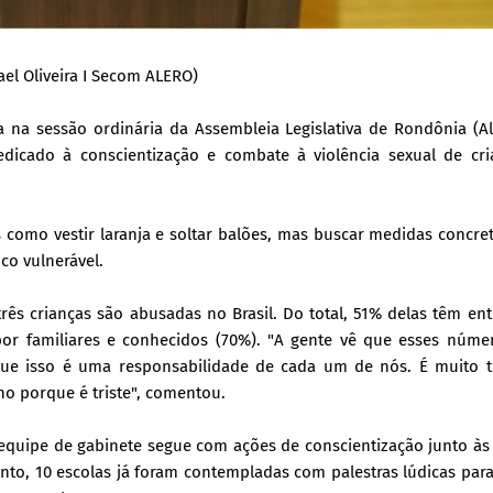
el Oliveira I Secom ALERO)
a na sessão ordinária da Assembleia Legislativa de Rondônia (A
 dedicado à conscientização e combate à violência sexual de cr
s como vestir laranja e soltar balões, mas buscar medidas concre
co vulnerável.
s crianças são abusadas no Brasil. Do total, 51% delas têm ent
por familiares e conhecidos (70%). "A gente vê que esses núme
que isso é uma responsabilidade de cada um de nós. É muito tr
ho porque é triste", comentou.
equipe de gabinete segue com ações de conscientização junto às
o, 10 escolas já foram contempladas com palestras lúdicas par