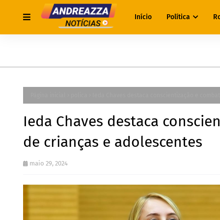
Início
Política
R
Página inicial
polica
Ieda Chaves destaca conscientização e combate
Ieda Chaves destaca conscien
de crianças e adolescentes
maio 29, 2024