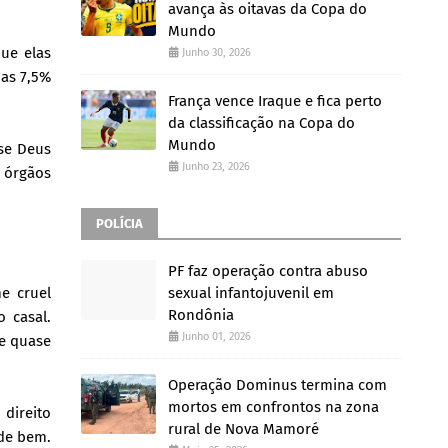
avança às oitavas da Copa do
Mundo
ue elas
Junho 30, 2026
nas 7,5%
França vence Iraque e fica perto
da classificação na Copa do
Mundo
se Deus
Junho 23, 2026
s órgãos
POLÍCIA
PF faz operação contra abuso
e cruel
sexual infantojuvenil em
Rondônia
 casal.
Junho 01, 2026
de quase
Operação Dominus termina com
mortos em confrontos na zona
direito
rural de Nova Mamoré
 de bem.