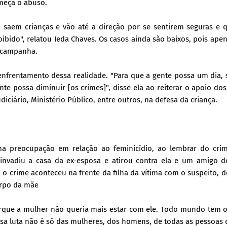
omeça o abuso.
 saem crianças e vão até a direção por se sentirem seguras e q
ibido", relatou Ieda Chaves. Os casos ainda são baixos, pois ape
 campanha.
nfrentamento dessa realidade. "Para que a gente possa um dia, 
te possa diminuir [os crimes]", disse ela ao reiterar o apoio do
diciário, Ministério Público, entre outros, na defesa da criança.
a preocupação em relação ao feminicídio, ao lembrar do crim
invadiu a casa da ex-esposa e atirou contra ela e um amigo do
 o crime aconteceu na frente da filha da vítima com o suspeito, 
orpo da mãe
rque a mulher não queria mais estar com ele. Todo mundo tem o 
sa luta não é só das mulheres, dos homens, de todas as pessoas