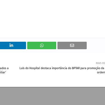
MAIS R
nados a
Luís do Hospital destaca importância do BPTAR para promoção da 
liar’
ordem