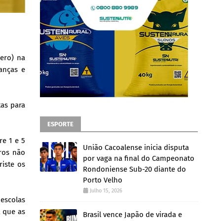
lero) na
ianças e
tas para
ESPORTE
re 1 e 5
União Cacoalense inicia disputa
ros não
por vaga na final do Campeonato
iste os
Rondoniense Sub-20 diante do
Porto Velho
Julho 15, 2026
 escolas
a que as
Brasil vence Japão de virada e