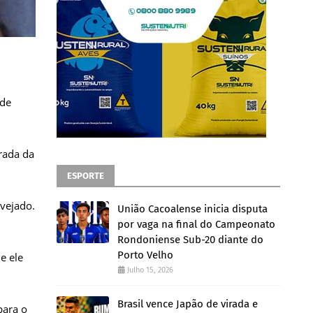
 de
rada da
ESPORTE
vejado.
União Cacoalense inicia disputa
por vaga na final do Campeonato
Rondoniense Sub-20 diante do
Porto Velho
e ele
Julho 15, 2026
Brasil vence Japão de virada e
para o