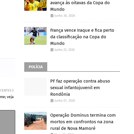
avança às oitavas da Copa do
Mundo
Junho 30, 2026
França vence Iraque e fica perto
da classificação na Copa do
Mundo
Junho 23, 2026
POLÍCIA
PF faz operação contra abuso
sexual infantojuvenil em
ECENTES
Rondônia
me; veja
Junho 01, 2026
Operação Dominus termina com
mortos em confrontos na zona
rural de Nova Mamoré