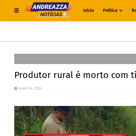
Início
Política
R
Página inicial
Polícia
Produtor rural é morto com tiro enquanto pilo
Produtor rural é morto com t
maio 04, 2024