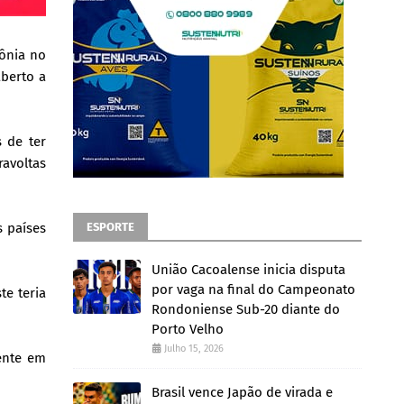
mônia no
aberto a
 de ter
ravoltas
ESPORTE
s países
União Cacoalense inicia disputa
por vaga na final do Campeonato
te teria
Rondoniense Sub-20 diante do
Porto Velho
Julho 15, 2026
ente em
Brasil vence Japão de virada e