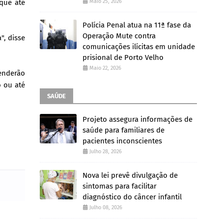
Maio 25, 2026
 que até
Polícia Penal atua na 11ª fase da
Operação Mute contra
", disse
comunicações ilícitas em unidade
prisional de Porto Velho
Maio 22, 2026
tenderão
o ou até
SAÚDE
Projeto assegura informações de
saúde para familiares de
pacientes inconscientes
Julho 28, 2026
Nova lei prevê divulgação de
sintomas para facilitar
diagnóstico do câncer infantil
Julho 08, 2026