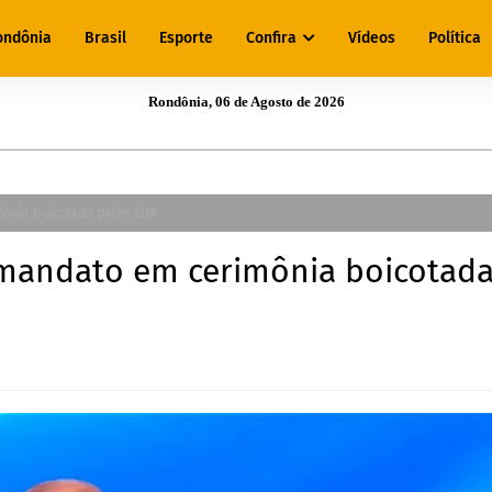
ondônia
Brasil
Esporte
Confira
Vídeos
Política
Rondônia, 06 de Agosto de 2026
ônia boicotada pelos EUA
 mandato em cerimônia boicotad