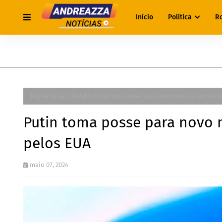
Início
Política
R
Página inicial
Mundo
Putin toma posse para novo mandato em cerim
Putin toma posse para novo
pelos EUA
maio 07, 2024