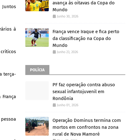
avança às oitavas da Copa do
 Juntos
Mundo
Junho 30, 2026
ários à
França vence Iraque e fica perto
da classificação na Copa do
Mundo
ríticos
Junho 23, 2026
POLÍCIA
a terça-
PF faz operação contra abuso
sexual infantojuvenil em
 França
Rondônia
Junho 01, 2026
a pessoa
Operação Dominus termina com
mortos em confrontos na zona
rural de Nova Mamoré