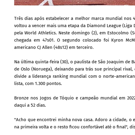
Três dias após estabelecer a melhor marca mundial nos 400
voltou a vencer mais uma etapa da Diamond League (Liga D
pela World Athletics. Neste domingo (2), em Estocolmo (S
chegada em 47s01. O segundo colocado foi Kyron McMast
americano CJ Allen (48s12) em terceiro.
Na última quinta-feira (30), o paulista de São Joaquim de 
de Oslo (Noruega), deixando para trás sue principal rival
divide a liderança ranking mundial com o norte-america
lista, com 1.300 pontos.
Bronze nos Jogos de Tóquio e campeão mundial em 2022 
daqui a 52 dias.
"Acho que encontrei minha nova casa. Adoro a cidade, o es
na primeira volta e o resto ficou confortável até o final", 