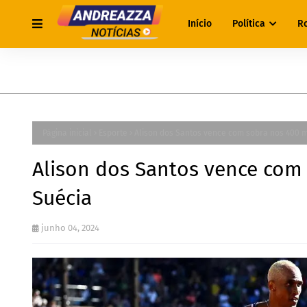
Início
Política
R
Página inicial
Esporte
Alison dos Santos vence com sobra nos 400 m
Alison dos Santos vence com
Suécia
junho 04, 2024