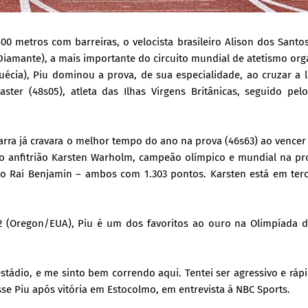
 metros com barreiras, o velocista brasileiro Alison dos Santos
iamante), a mais importante do circuito mundial de atetismo or
uécia), Piu dominou a prova, de sua especialidade, ao cruzar a 
er (48s05), atleta das Ilhas Virgens Britânicas, seguido pelo
Barra já cravara o melhor tempo do ano na prova (46s63) ao vencer
, o anfitrião Karsten Warholm, campeão olímpico e mundial na pr
no Rai Benjamin – ambos com 1.303 pontos. Karsten está em terc
(Oregon/EUA), Piu é um dos favoritos ao ouro na Olimpíada de
tádio, e me sinto bem correndo aqui. Tentei ser agressivo e ráp
disse Piu após vitória em Estocolmo, em entrevista à NBC Sports.