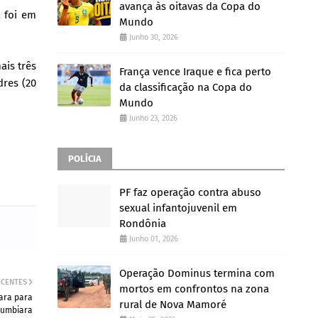
avança às oitavas da Copa do
a foi em
Mundo
Junho 30, 2026
ais três
França vence Iraque e fica perto
dres (20
da classificação na Copa do
Mundo
Junho 23, 2026
POLÍCIA
PF faz operação contra abuso
sexual infantojuvenil em
Rondônia
Junho 01, 2026
Operação Dominus termina com
ECENTES
mortos em confrontos na zona
ara para
rural de Nova Mamoré
rumbiara