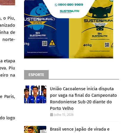
, o Piu,
ganizado
linha de
 norte-
 a etapa
ova. Piu
ESPORTE
eiro na
União Cacoalense inicia disputa
por vaga na final do Campeonato
 Paris,
Rondoniense Sub-20 diante do
Porto Velho
Julho 15, 2026
ido logo
Brasil vence Japão de virada e