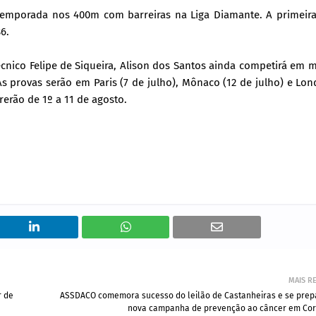
 temporada nos 400m com barreiras na Liga Diamante. A primeir
6.
cnico Felipe de Siqueira, Alison dos Santos ainda competirá em m
As provas serão em Paris (7 de julho), Mônaco (12 de julho) e Lon
rerão de 1º a 11 de agosto.
MAIS R
r de
ASSDACO comemora ​sucesso do leilão de Castanheira​s e se prep
nova campanha de prevenção ao câncer em Co