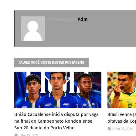
Postado por
Adm
TALVEZ VOCÊ GOSTE DESTAS POSTAGENS
União Cacoalense inicia disputa por vaga
Brasil vence 
na final do Campeonato Rondoniense
oitavas da C
Sub-20 diante do Porto Velho
Junho 30, 2026
Julho 15, 2026