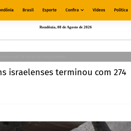
ondônia
Brasil
Esporte
Confira
Vídeos
Política
Rondônia, 08 de Agosto de 2026
erminou com 274 mortos do lado palestino
ns israelenses terminou com 274