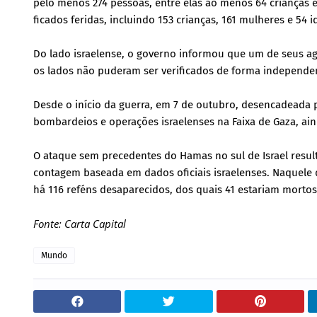
pelo menos 274 pessoas, entre elas ao menos 64 crianças e
ficados feridas, incluindo 153 crianças, 161 mulheres e 54 i
Do lado israelense, o governo informou que um de seus a
os lados não puderam ser verificados de forma independe
Desde o início da guerra, em 7 de outubro, desencadeada p
bombardeios e operações israelenses na Faixa de Gaza, ai
O ataque sem precedentes do Hamas no sul de Israel resul
contagem baseada em dados oficiais israelenses. Naquele d
há 116 reféns desaparecidos, dos quais 41 estariam mortos
Fonte: Carta Capital
Mundo