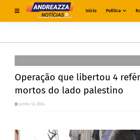
Início
Política
R
Página inicial
Mundo
Operação que libertou 4 reféns israelenses t
Operação que libertou 4 refé
mortos do lado palestino
junho 12, 2024