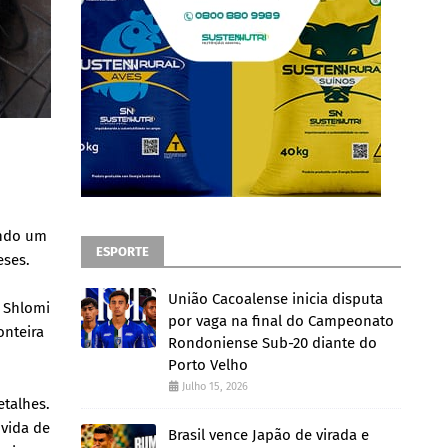
undo um
ESPORTE
eses.
União Cacoalense inicia disputa
e Shlomi
por vaga na final do Campeonato
onteira
Rondoniense Sub-20 diante do
Porto Velho
Julho 15, 2026
etalhes.
 vida de
Brasil vence Japão de virada e