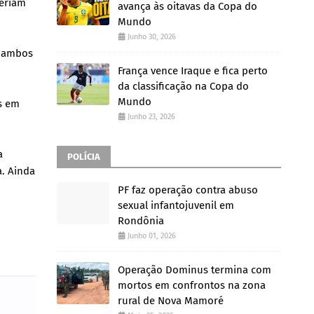
teriam
avança às oitavas da Copa do
Mundo
Junho 30, 2026
r ambos
França vence Iraque e fica perto
da classificação na Copa do
Mundo
s em
Junho 23, 2026
a
POLÍCIA
a. Ainda
PF faz operação contra abuso
sexual infantojuvenil em
Rondônia
Junho 01, 2026
Operação Dominus termina com
mortos em confrontos na zona
rural de Nova Mamoré