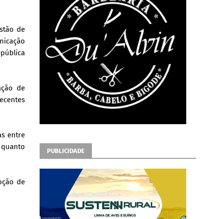
stão de
unicação
epública
ação de
recentes
s entre
 quanto
PUBLICIDADE
oção de