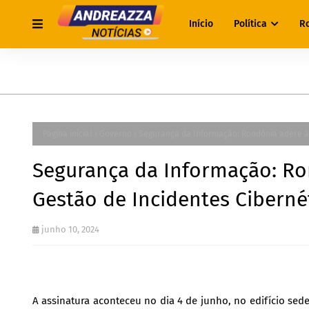
Início
Política
R
Página inicial
Governo
Segurança da Informação: Rondônia adere à 
Segurança da Informação: Ro
Gestão de Incidentes Ciberné
junho 10, 2024
A assinatura aconteceu no dia 4 de junho, no edifício sed