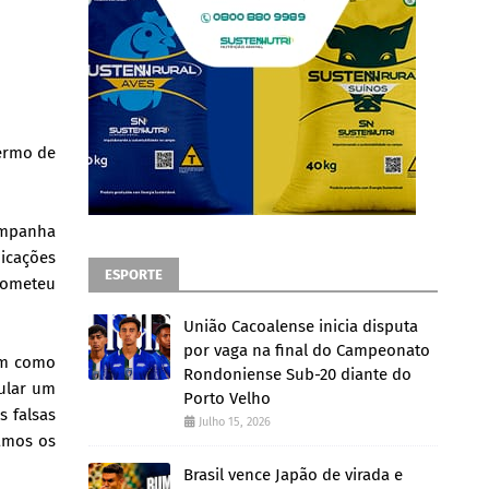
Termo de
campanha
icações
ESPORTE
rometeu
União Cacoalense inicia disputa
por vaga na final do Campeonato
em como
Rondoniense Sub-20 diante do
mular um
Porto Velho
s falsas
Julho 15, 2026
tamos os
Brasil vence Japão de virada e