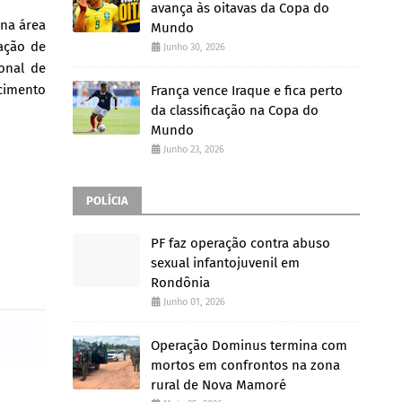
avança às oitavas da Copa do
 na área
Mundo
ação de
Junho 30, 2026
onal de
cimento
França vence Iraque e fica perto
da classificação na Copa do
Mundo
Junho 23, 2026
POLÍCIA
PF faz operação contra abuso
sexual infantojuvenil em
Rondônia
Junho 01, 2026
Operação Dominus termina com
mortos em confrontos na zona
rural de Nova Mamoré