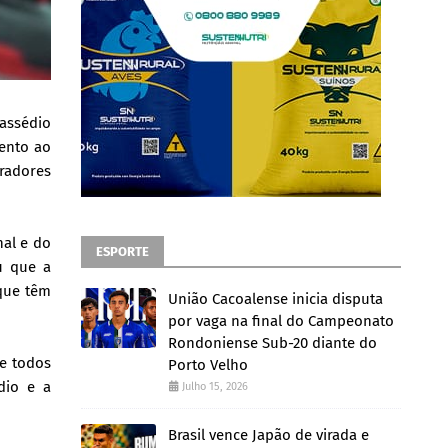
 assédio
ento ao
oradores
nal e do
ESPORTE
u que a
 que têm
União Cacoalense inicia disputa
por vaga na final do Campeonato
Rondoniense Sub-20 diante do
ue todos
Porto Velho
dio e a
Julho 15, 2026
Brasil vence Japão de virada e