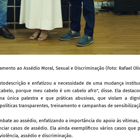
mento ao Assédio Moral, Sexual e Discriminação (Foto: Rafael Oliv
autodescrição e enfatizou a necessidade de uma mudança institu
cabelo, porque meu cabelo é um cabelo afro", disse. Ela destac
 única palestra e que práticas abusivas, que violam a dign
olíticas transparentes, treinamento e campanhas de sensibilizaç
bate ao assédio, enfatizando a importância do apoio às vítimas,
nciar casos de assédio. Ela ainda exemplificou vários casos que
violência, assédio e discriminação.