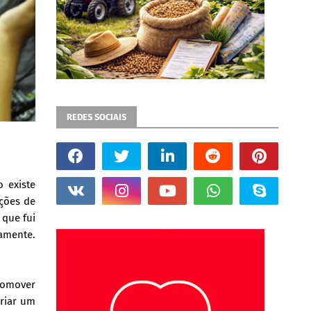
REDES SOCIAIS
o existe
ações de
 que fui
namente.
romover
riar um