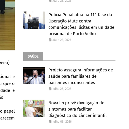
Maio 25, 2026
Polícia Penal atua na 11ª fase da
Operação Mute contra
comunicações ilícitas em unidade
prisional de Porto Velho
Maio 22, 2026
SAÚDE
eira)
Projeto assegura informações de
saúde para familiares de
cional e
pacientes inconscientes
ou que o
Julho 28, 2026
idade e
ão.
Nova lei prevê divulgação de
sintomas para facilitar
 o papel
diagnóstico do câncer infantil
 parecem
Julho 08, 2026