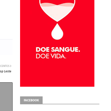
ECENTES
isp Leste
FACEBOOK