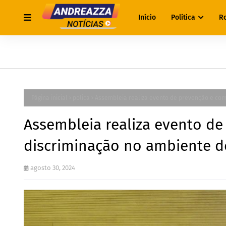
Início
Política
R
Página inicial
polica
Assembleia realiza evento de prevenção e com
Assembleia realiza evento de
discriminação no ambiente d
agosto 30, 2024