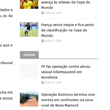
avança às oitavas da Copa do
Mundo
ntados a
Junho 30, 2026
a, ou da
França vence Iraque e fica perto
da classificação na Copa do
Mundo
Junho 23, 2026
eu que o
POLÍCIA
tribunal
PF faz operação contra abuso
sexual infantojuvenil em
Rondônia
Junho 01, 2026
lguma má
Operação Dominus termina com
oa possa
mortos em confrontos na zona
rural de Nova Mamoré