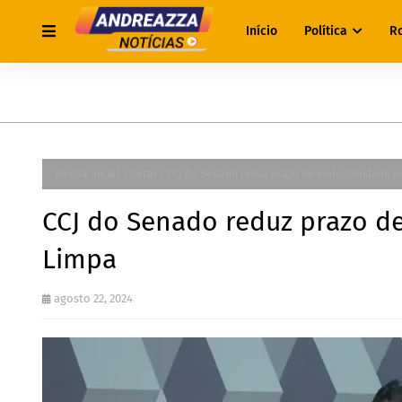
Início
Política
R
Página inicial
Geral
CCJ do Senado reduz prazo de inelegibilidade p
CCJ do Senado reduz prazo de 
Limpa
agosto 22, 2024