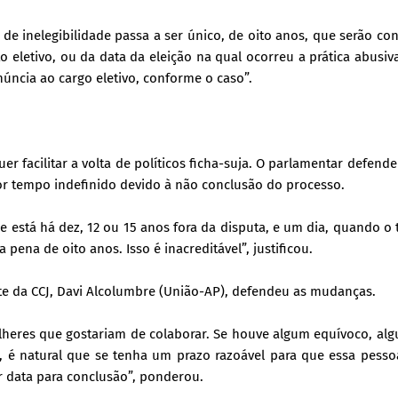
de inelegibilidade passa a ser único, de oito anos, que serão co
 eletivo, ou da data da eleição na qual ocorreu a prática abusiv
úncia ao cargo eletivo, conforme o caso”.
er facilitar a volta de políticos ficha-suja. O parlamentar defend
or tempo indefinido devido à não conclusão do processo.
 está há dez, 12 ou 15 anos fora da disputa, e um dia, quando o 
 pena de oito anos. Isso é inacreditável”, justificou.
te da CCJ, Davi Alcolumbre (União-AP), defendeu as mudanças.
ulheres que gostariam de colaborar. Se houve algum equívoco, a
, é natural que se tenha um prazo razoável para que essa pess
 data para conclusão”, ponderou.