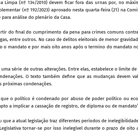
cha Limpa (nº 134/2010) devem ficar fora das urnas por, no máxi
plementar (nº 192/2023) aprovado nesta quarta-feira (21) na Com
e para análise do plenário da Casa.
artir do final do cumprimento da pena para crimes comuns contra
gas, entre outros. No caso de delitos eleitorais de menor gravida
odo o mandato e por mais oito anos após o termino do mandato n
uma série de outras alterações. Entre elas, estabelece o limite de
 condenações. O texto também define que as mudanças devem val
 as próximas condenações.
em que o político é condenado por abuso de poder político ou e
apto a implicar a cassação de registro, de diploma ou de mandato”
 que a atual legislação traz diferentes períodos de inelegibilidad
gislativa tornar-se por isso inelegível durante o prazo de oito