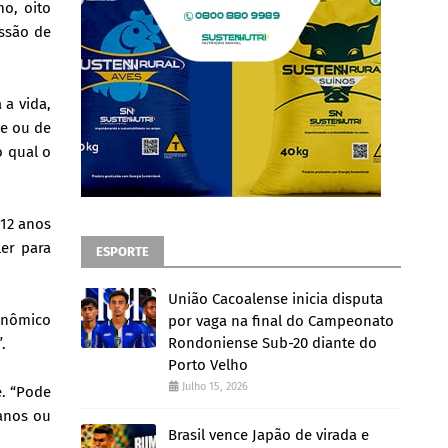
mo, oito
issão de
 a vida,
de ou de
o qual o
 12 anos
er para
ESPORTE
União Cacoalense inicia disputa
conômico
por vaga na final do Campeonato
Rondoniense Sub-20 diante do
.
Porto Velho
Julho 15, 2026
e. “Pode
 anos ou
Brasil vence Japão de virada e