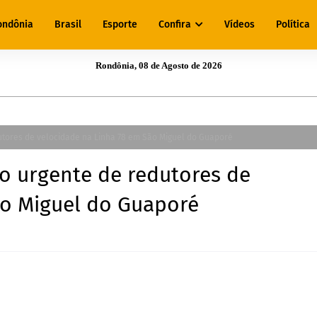
ondônia
Brasil
Esporte
Confira
Vídeos
Política
Rondônia, 08 de Agosto de 2026
utores de velocidade na Linha 78 em São Miguel do Guaporé
ão urgente de redutores de
ão Miguel do Guaporé