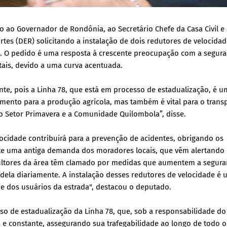
 ao Governador de Rondônia, ao Secretário Chefe da Casa Civil e
es (DER) solicitando a instalação de dois redutores de velocida
é. O pedido é uma resposta à crescente preocupação com a segur
atais, devido a uma curva acentuada.
e, pois a Linha 78, que está em processo de estadualização, é u
oamento para a produção agrícola, mas também é vital para o trans
o Setor Primavera e a Comunidade Quilombola”, disse.
ocidade contribuirá para a prevenção de acidentes, obrigando os
lete uma antiga demanda dos moradores locais, que vêm alertando 
icultores da área têm clamado por medidas que aumentem a segura
dela diariamente. A instalação desses redutores de velocidade é
ade dos usuários da estrada", destacou o deputado.
o de estadualização da Linha 78, que, sob a responsabilidade do
 constante, assegurando sua trafegabilidade ao longo de todo o