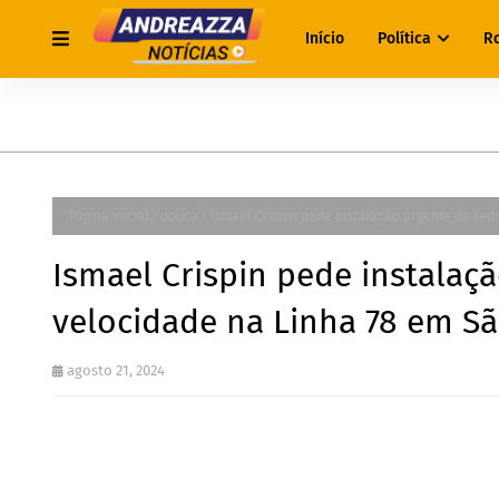
Início
Política
R
Página inicial
polica
Ismael Crispin pede instalação urgente de red
Ismael Crispin pede instalaç
velocidade na Linha 78 em S
agosto 21, 2024