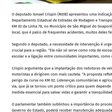
O deputado Ismael Crispin (MDB) apresentou uma indicação
Departamento Estadual de Estradas de Rodagem e Transport
KM 02 da Linha 78, no Município de São Miguel do Guapor
local, que é palco de frequentes acidentes, muitos deles f
Segundo o deputado, a necessidade de intervenção é urgent
crucial para a região. “Ela não só serve como rota de esc
escolar e a ligação entre comunidades importantes, como 
Crispin argumenta que a implantação dos redutores de vel
motoristas a dirigirem com mais cautela. “A proposta ref
perigo da curva no KM 02. Lideranças comunitárias e agr
via, que já se tornou um ponto crítico para quem depende 
medida essencial para salvar vidas e garantir a tranquilid
O parlamentar também sublinhou a importância do process
Governo do Estado, poderá receber manutenção adequada e