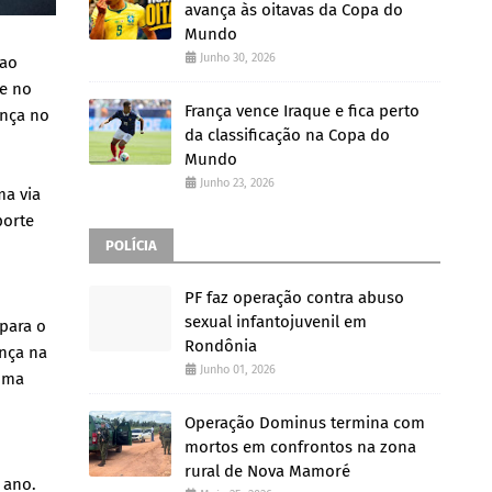
avança às oitavas da Copa do
Mundo
Junho 30, 2026
 ao
de no
França vence Iraque e fica perto
ança no
da classificação na Copa do
Mundo
Junho 23, 2026
ma via
porte
POLÍCIA
PF faz operação contra abuso
sexual infantojuvenil em
para o
Rondônia
nça na
Junho 01, 2026
 uma
Operação Dominus termina com
mortos em confrontos na zona
rural de Nova Mamoré
 ano.