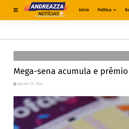
Início
Política
R
Página inicial
Brasil
Mega-sena acumula e prêmio é estimado em R$
Mega-sena acumula e prêmio
agosto 15, 2024