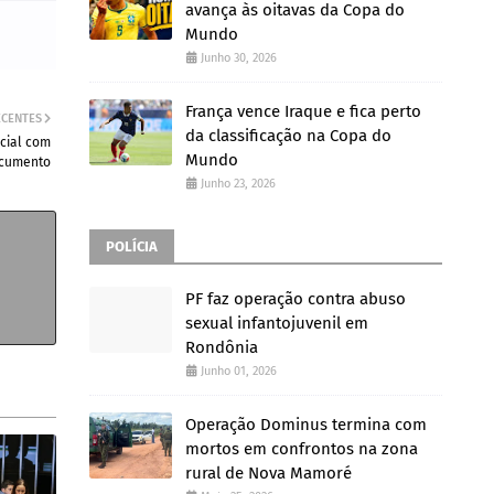
avança às oitavas da Copa do
Mundo
Junho 30, 2026
França vence Iraque e fica perto
ECENTES
da classificação na Copa do
cial com
Mundo
ocumento
Junho 23, 2026
POLÍCIA
PF faz operação contra abuso
sexual infantojuvenil em
Rondônia
Junho 01, 2026
Operação Dominus termina com
mortos em confrontos na zona
rural de Nova Mamoré