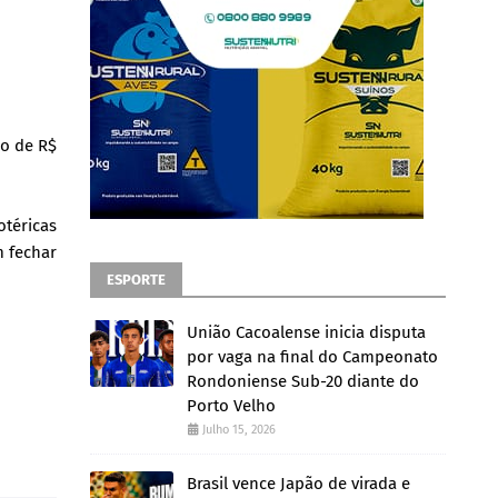
io de R$
téricas
m fechar
ESPORTE
União Cacoalense inicia disputa
por vaga na final do Campeonato
Rondoniense Sub-20 diante do
Porto Velho
Julho 15, 2026
Brasil vence Japão de virada e