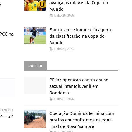
avança às oitavas da Copa do
o
Mundo
Junho 30, 2026
França vence Iraque e fica perto
 PCC na
da classificação na Copa do
Mundo
Junho 23, 2026
POLÍCIA
PF faz operação contra abuso
sexual infantojuvenil em
Rondônia
Junho 01, 2026
ECENTES
Operação Dominus termina com
 Concafé
mortos em confrontos na zona
rural de Nova Mamoré