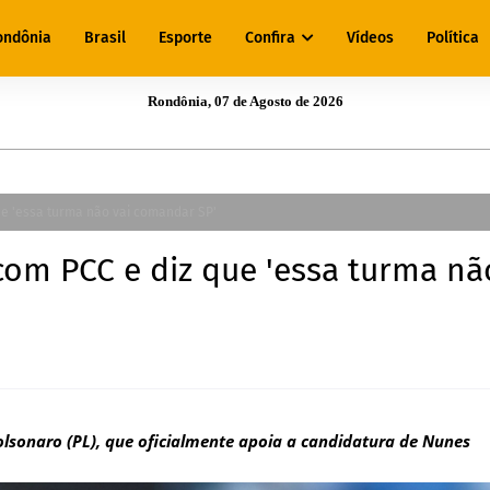
ondônia
Brasil
Esporte
Confira
Vídeos
Política
Rondônia, 07 de Agosto de 2026
ue 'essa turma não vai comandar SP'
com PCC e diz que 'essa turma nã
olsonaro (PL), que oficialmente apoia a candidatura de Nunes