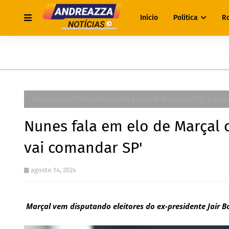
Início
Política
R
Página inicial
Política
Nunes fala em elo de Marçal com PCC e diz q
Nunes fala em elo de Marçal 
vai comandar SP'
agosto 14, 2024
Marçal vem disputando eleitores do ex-presidente Jair B