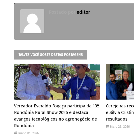
Postado por
editor
TALVEZ VOCÊ GOSTE DESTAS POSTAGENS
Vereador Everaldo Fogaça participa da 13ª
Cerejeiras re
Rondônia Rural Show 2026 e destaca
e Sílvia Crist
avanços tecnológicos no agronegócio de
resultados
Rondônia
Maio 25, 2026
Junho 01, 2026