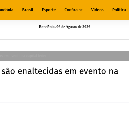
ondônia
Brasil
Esporte
Confira
Vídeos
Política
Rondônia, 06 de Agosto de 2026
as em evento na capital federal
 são enaltecidas em evento na