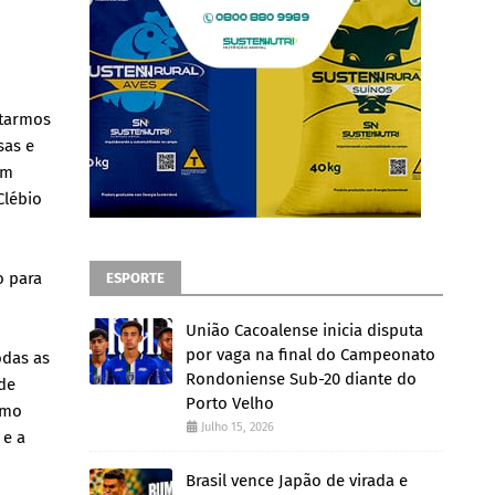
ntarmos
sas e
em
Clébio
o para
ESPORTE
União Cacoalense inicia disputa
por vaga na final do Campeonato
odas as
Rondoniense Sub-20 diante do
de
Porto Velho
omo
Julho 15, 2026
 e a
Brasil vence Japão de virada e