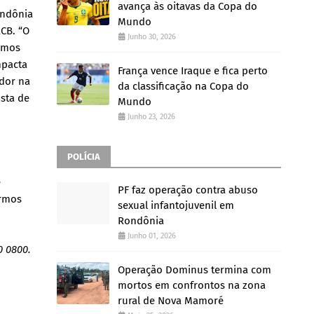
avança às oitavas da Copa do
ondônia
Mundo
ACB. “O
Junho 30, 2026
imos
mpacta
França vence Iraque e fica perto
dor na
da classificação na Copa do
sta de
Mundo
Junho 23, 2026
POLÍCIA
e
PF faz operação contra abuso
armos
sexual infantojuvenil em
Rondônia
Junho 01, 2026
0 0800.
Operação Dominus termina com
mortos em confrontos na zona
rural de Nova Mamoré