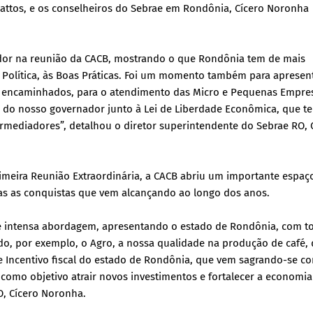
Mattos, e os conselheiros do Sebrae em Rondônia, Cícero Noronha
dor na reunião da CACB, mostrando o que Rondônia tem de mais
à Política, às Boas Práticas. Foi um momento também para aprese
o encaminhados, para o atendimento das Micro e Pequenas Empre
o do nosso governador junto à Lei de Liberdade Econômica, que t
mediadores”, detalhou o diretor superintendente do Sebrae RO, 
imeira Reunião Extraordinária, a CACB abriu um importante espaç
das as conquistas que vem alcançando ao longo dos anos.
e intensa abordagem, apresentando o estado de Rondônia, com t
do, por exemplo, o Agro, a nossa qualidade na produção de café, 
e Incentivo fiscal do estado de Rondônia, que vem sagrando-se c
 como objetivo atrair novos investimentos e fortalecer a economia
O, Cícero Noronha.