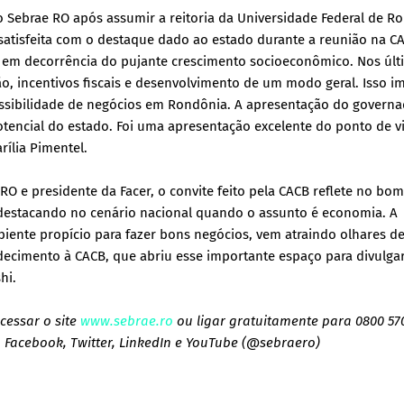
 Sebrae RO após assumir a reitoria da Universidade Federal de R
 satisfeita com o destaque dado ao estado durante a reunião na C
 em decorrência do pujante crescimento socioeconômico. Nos últ
, incentivos fiscais e desenvolvimento de um modo geral. Isso i
ssibilidade de negócios em Rondônia. A apresentação do governa
tencial do estado. Foi uma apresentação excelente do ponto de vi
rília Pimentel.
RO e presidente da Facer, o convite feito pela CACB reflete no bom
destacando no cenário nacional quando o assunto é economia. A
nte propício para fazer bons negócios, vem atraindo olhares d
gradecimento à CACB, que abriu esse importante espaço para divulg
hi.
cessar o site
www.sebrae.ro
ou ligar gratuitamente para 0800 57
, Facebook, Twitter, LinkedIn e YouTube (@sebraero)