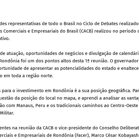
es representativas de todo o Brasil no Ciclo de Debates realizado
es Comerciais e Empresariais do Brasil (CACB) realizou no período 
tivo.
 de atuação, oportunidades de negócios e divulgação de calendár
Rondônia foi um dos pontos altos desta 1ª reunião. O governador
ortunidade de apresentar as potencialidades do estado e enaltec
 em toda a região norte.
para o investimento em Rondônia é a sua posição geográfica. Para
uestão da posição do local no mapa, e aprendi a analisar as vanta
ão com Manaus, Peru e os tradicionais caminhos ao Centro-Oeste
ilitar.
ntes na reunião da CACB o vice-presidente do Conselho Deliberat
rciais e Empresariais de Rondônia (Facer), Marco César Kobayashi