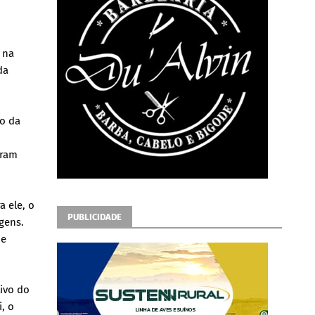
 na
da
io da
eram
 ele, o
PUBLICIDADE
gens.
 e
ivo do
, o