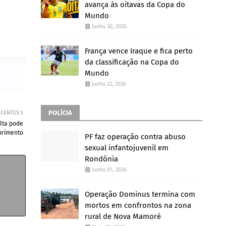
avança às oitavas da Copa do
Mundo
Junho 30, 2026
França vence Iraque e fica perto
da classificação na Copa do
Mundo
Junho 23, 2026
POLÍCIA
ECENTES
ulta pode
primento
PF faz operação contra abuso
sexual infantojuvenil em
Rondônia
Junho 01, 2026
Operação Dominus termina com
mortos em confrontos na zona
rural de Nova Mamoré