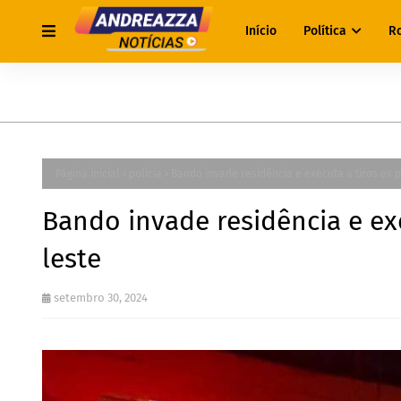
Início
Política
R
Página inicial
policia
Bando invade residência e executa a tiros ex p
Bando invade residência e exe
leste
setembro 30, 2024