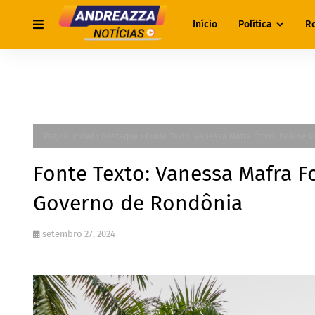
Início
Política
R
Página inicial
Destaque
Fonte Texto: Vanessa Mafra Fotos: Daiane
Fonte Texto: Vanessa Mafra 
Governo de Rondônia
setembro 27, 2024