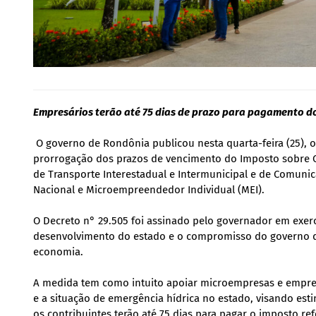
Empresários terão até 75 dias de prazo para pagamento do
O governo de Rondônia publicou nesta quarta-feira (25), 
prorrogação dos prazos de vencimento do Imposto sobre C
de Transporte Interestadual e Intermunicipal e de Comunic
Nacional e Microempreendedor Individual (MEI).
O Decreto n° 29.505 foi assinado pelo governador em exerc
desenvolvimento do estado e o compromisso do governo 
economia.
A medida tem como intuito apoiar microempresas e empres
e a situação de emergência hídrica no estado, visando est
os contribuintes terão até 75 dias para pagar o imposto ref