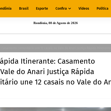
ondônia
Brasil
Esporte
Confira
Vídeos
Política
Rondônia, 08 de Agosto de 2026
e: Casamento comunitário une 12 casais no Vale do Anari Justiça Rápida Itinerante
Rápida Itinerante: Casamento
Vale do Anari Justiça Rápida
tário une 12 casais no Vale do A