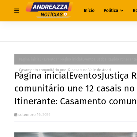
Início
Política
R
Página inicial
Eventos
Página inicialEventosJustiça Rápida Itinerant
Casamento comunitário une 12 casais no Vale do Anari
Página inicialEventosJustiça 
comunitário une 12 casais no 
Itinerante: Casamento comuni
setembro 16, 2024