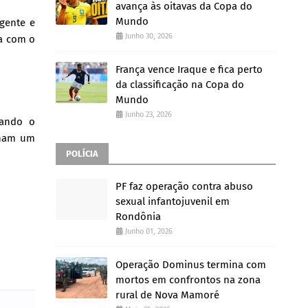
avança às oitavas da Copa do
Mundo
gente e
Junho 30, 2026
da com o
França vence Iraque e fica perto
da classificação na Copa do
Mundo
Junho 23, 2026
çando o
nham um
POLÍCIA
PF faz operação contra abuso
sexual infantojuvenil em
Rondônia
Junho 01, 2026
Operação Dominus termina com
mortos em confrontos na zona
rural de Nova Mamoré