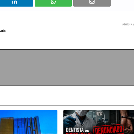
MAIS R
tado