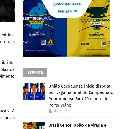
sembleia
nuo das
híbrido,
colas da
ESPORTE
vimento
União Cacoalense inicia disputa
por vaga na final do Campeonato
Rondoniense Sub-20 diante do
Porto Velho
ação. A
Julho 15, 2026
erências
Brasil vence Japão de virada e