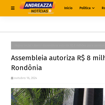
Início
Política
R
Página inicial
Alero
Assembleia autoriza R$ 8 milhões para serviços
Assembleia autoriza R$ 8 milh
Rondônia
outubro 16, 2024