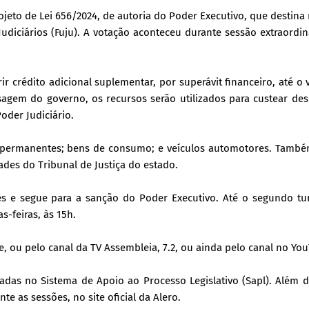
ojeto de Lei 656/2024, de autoria do Poder Executivo, que destina
diciários (Fuju). A votação aconteceu durante sessão extraordin
ir crédito adicional suplementar, por superávit financeiro, até o 
agem do governo, os recursos serão utilizados para custear de
oder Judiciário.
ns permanentes; bens de consumo; e veículos automotores. També
ades do Tribunal de Justiça do estado.
es e segue para a sanção do Poder Executivo. Até o segundo tu
s-feiras, às 15h.
ou pelo canal da TV Assembleia, 7.2, ou ainda pelo canal no Yo
das no Sistema de Apoio ao Processo Legislativo (Sapl). Além d
e as sessões, no site oficial da Alero.