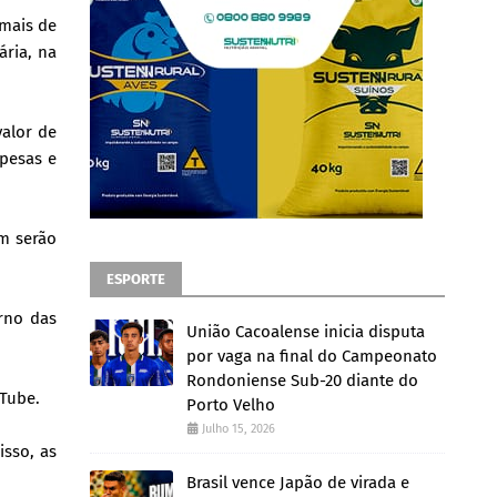
 mais de
ária, na
valor de
spesas e
m serão
ESPORTE
rno das
União Cacoalense inicia disputa
por vaga na final do Campeonato
Rondoniense Sub-20 diante do
uTube.
Porto Velho
Julho 15, 2026
isso, as
Brasil vence Japão de virada e