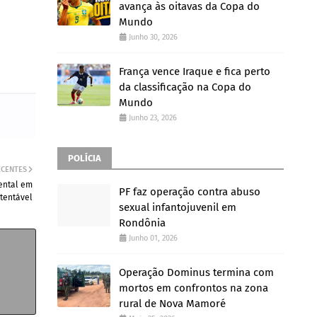
avança às oitavas da Copa do
Mundo
Junho 30, 2026
França vence Iraque e fica perto
da classificação na Copa do
Mundo
Junho 23, 2026
POLÍCIA
ECENTES
ental em
PF faz operação contra abuso
tentável
sexual infantojuvenil em
Rondônia
Junho 01, 2026
Operação Dominus termina com
mortos em confrontos na zona
rural de Nova Mamoré