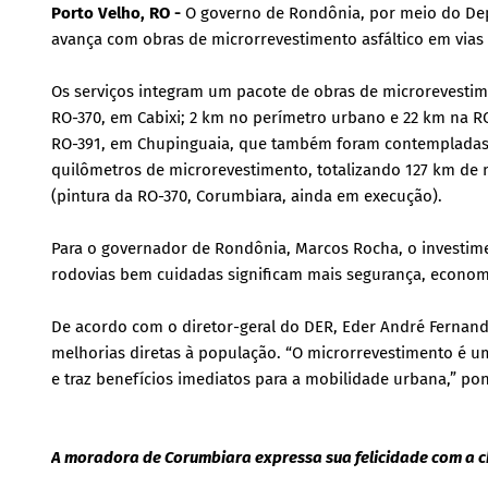
Porto Velho, RO -
O governo de Rondônia, por meio do Dep
avança com obras de microrrevestimento asfáltico em vias
Os serviços integram um pacote de obras de microrevestim
RO-370, em Cabixi; 2 km no perímetro urbano e 22 km na R
RO-391, em Chupinguaia, que também foram contempladas. 
quilômetros de microrevestimento, totalizando 127 km de 
(pintura da RO-370, Corumbiara, ainda em execução).
Para o governador de Rondônia, Marcos Rocha, o investimen
rodovias bem cuidadas significam mais segurança, economia
De acordo com o diretor-geral do DER, Eder André Fernande
melhorias diretas à população. “O microrrevestimento é um
e traz benefícios imediatos para a mobilidade urbana,” po
A moradora de Corumbiara expressa sua felicidade com a c