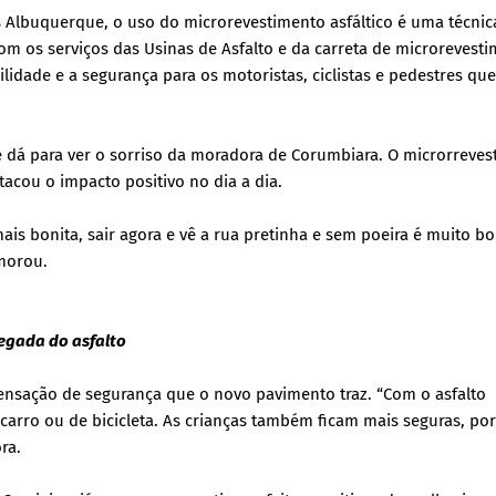
 Albuquerque, o uso do microrevestimento asfáltico é uma técnic
Com os serviços das Usinas de Asfalto e da carreta de microrevesti
ilidade e a segurança para os motoristas, ciclistas e pedestres que
á para ver o sorriso da moradora de Corumbiara. O microrreves
acou o impacto positivo no dia a dia.
ais bonita, sair agora e vê a rua pretinha e sem poeira é muito b
emorou.
egada do asfalto
 sensação de segurança que o novo pavimento traz. “Com o asfalto
 carro ou de bicicleta. As crianças também ficam mais seguras, po
ra.