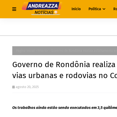
Início
Política
R
Página inicial
Interior
Governo de Rondônia realiza asfaltamento em
Governo de Rondônia realiza
vias urbanas e rodovias no C
agosto 20, 2025
Os trabalhos ainda estão sendo executados em 3,5 quilôm