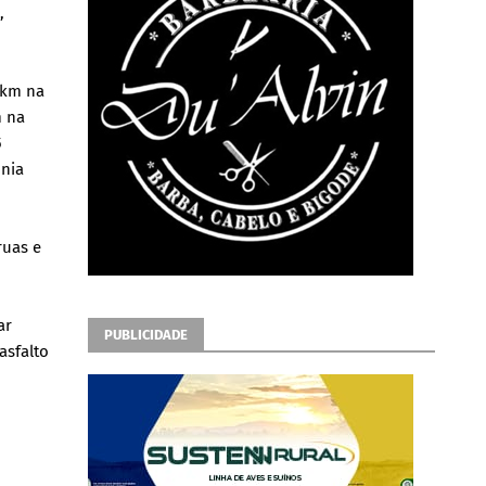
,
 km na
m na
5
ônia
ruas e
ar
PUBLICIDADE
asfalto