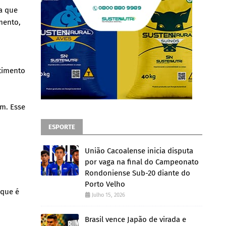
a que
mento,
timento
om. Esse
ESPORTE
União Cacoalense inicia disputa
por vaga na final do Campeonato
Rondoniense Sub-20 diante do
Porto Velho
rque é
Julho 15, 2026
Brasil vence Japão de virada e