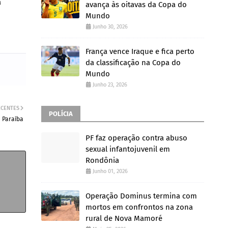
a
avança às oitavas da Copa do
Mundo
Junho 30, 2026
França vence Iraque e fica perto
da classificação na Copa do
Mundo
Junho 23, 2026
ECENTES
POLÍCIA
a Paraíba
PF faz operação contra abuso
sexual infantojuvenil em
Rondônia
Junho 01, 2026
Operação Dominus termina com
mortos em confrontos na zona
rural de Nova Mamoré