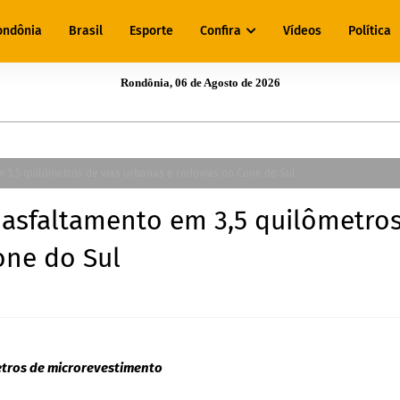
ondônia
Brasil
Esporte
Confira
Vídeos
Política
Rondônia, 06 de Agosto de 2026
 3,5 quilômetros de vias urbanas e rodovias no Cone do Sul
 asfaltamento em 3,5 quilômetro
one do Sul
etros de microrevestimento