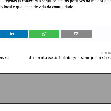
erejeiras já começam a sentir os efeitos positivos da melhoria n
to local e qualidade de vida da comunidade.
MAIS R
revista
Juiz determina transferência de Hytalo Santos para prisão n