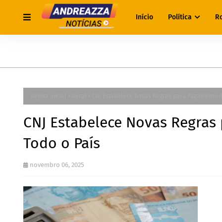
Início
Política
R
Página inicial
Geral
CNJ Estabelece Novas Regras para Pagamento d
CNJ Estabelece Novas Regras
Todo o País
novembro 06, 2025