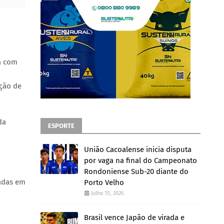
a com
ução de
da
ESPORTE
União Cacoalense inicia disputa
por vaga na final do Campeonato
Rondoniense Sub-20 diante do
uadas em
Porto Velho
Julho 15, 2026
Brasil vence Japão de virada e