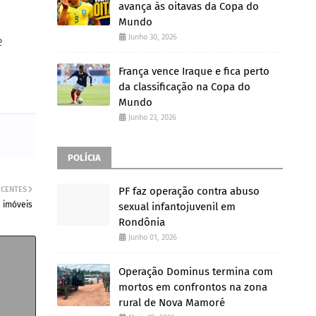
avança às oitavas da Copa do
Mundo
Junho 30, 2026
º
França vence Iraque e fica perto
da classificação na Copa do
Mundo
Junho 23, 2026
POLÍCIA
ECENTES
PF faz operação contra abuso
8 imóveis
sexual infantojuvenil em
Rondônia
Junho 01, 2026
Operação Dominus termina com
mortos em confrontos na zona
rural de Nova Mamoré