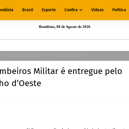
ondônia
Brasil
Esporte
Confira
Vídeos
Política
Rondônia, 08 de Agosto de 2026
r é entregue pelo governo de RO, em Machadinho d’Oeste
beiros Militar é entregue pelo
ho d’Oeste