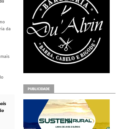
às
 no
ria da
 mais
do
PUBLICIDADE
ais
ão