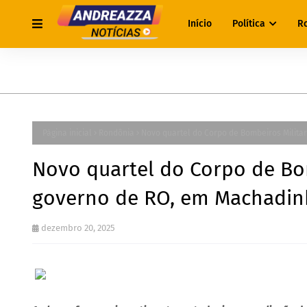
Início
Política
R
Página inicial
Rondônia
Novo quartel do Corpo de Bombeiros Milita
Novo quartel do Corpo de Bom
governo de RO, em Machadin
dezembro 20, 2025