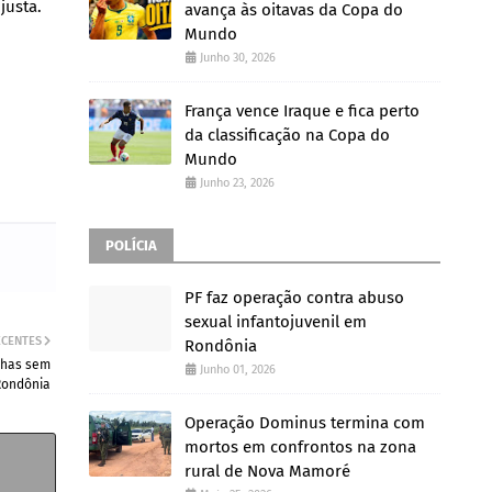
justa.
avança às oitavas da Copa do
Mundo
Junho 30, 2026
França vence Iraque e fica perto
da classificação na Copa do
Mundo
Junho 23, 2026
POLÍCIA
PF faz operação contra abuso
sexual infantojuvenil em
ECENTES
Rondônia
lhas sem
Junho 01, 2026
Rondônia
Operação Dominus termina com
mortos em confrontos na zona
rural de Nova Mamoré