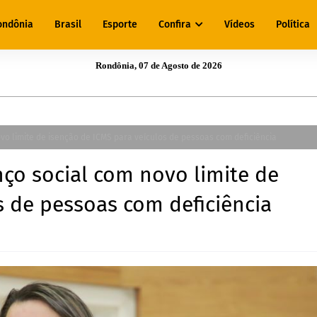
ondônia
Brasil
Esporte
Confira
Vídeos
Política
Rondônia, 07 de Agosto de 2026
vo limite de isenção de ICMS para veículos de pessoas com deficiência
nço social com novo limite de
s de pessoas com deficiência