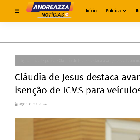
Início
Política
R
Página inicial
polica
Cláudia de Jesus destaca avanço social com no
Cláudia de Jesus destaca ava
isenção de ICMS para veículo
agosto 30, 2024