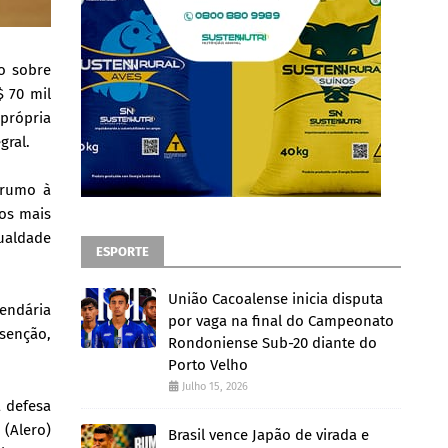
o sobre
$ 70 mil
 própria
gral.
 rumo à
los mais
gualdade
ESPORTE
União Cacoalense inicia disputa
endária
por vaga na final do Campeonato
isenção,
Rondoniense Sub-20 diante do
Porto Velho
Julho 15, 2026
a defesa
(Alero)
Brasil vence Japão de virada e