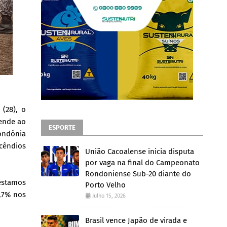
(28), o
tende ao
ESPORTE
ondônia
cêndios
União Cacoalense inicia disputa
por vaga na final do Campeonato
Rondoniense Sub-20 diante do
estamos
Porto Velho
,7% nos
Julho 15, 2026
Brasil vence Japão de virada e