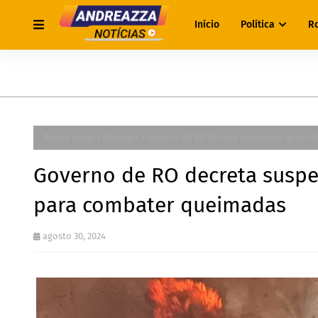
Início
Política
R
Página inicial
Destaque
Governo de RO decreta suspensão do uso d
Governo de RO decreta suspe
para combater queimadas
agosto 30, 2024