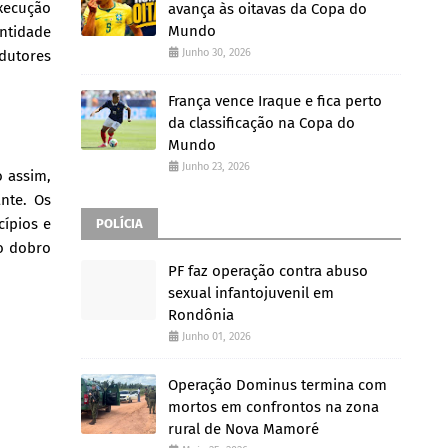
execução
avança às oitavas da Copa do
Mundo
Entidade
Junho 30, 2026
odutores
França vence Iraque e fica perto
da classificação na Copa do
Mundo
Junho 23, 2026
 assim,
nte. Os
cípios e
POLÍCIA
 o dobro
PF faz operação contra abuso
sexual infantojuvenil em
Rondônia
Junho 01, 2026
Operação Dominus termina com
mortos em confrontos na zona
rural de Nova Mamoré