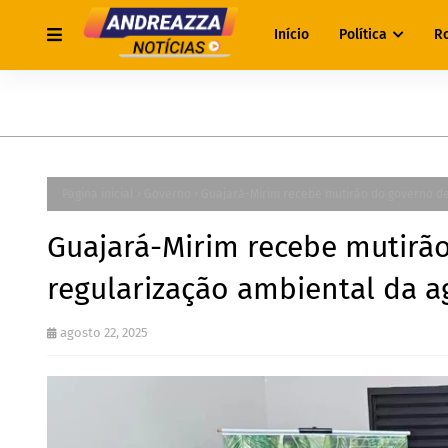
Início
Política
R
Página inicial
Governo
Guajará-Mirim recebe mutirão do governo de 
Guajará-Mirim recebe mutirã
regularização ambiental da ag
agosto 22, 2025