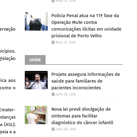
Maio 25, 2026
Polícia Penal atua na 11ª fase da
Operação Mute contra
servação
comunicações ilícitas em unidade
prisional de Porto Velho
Maio 22, 2026
icípios.
gislação
SAÚDE
Projeto assegura informações de
dica aos
saúde para familiares de
s como o
pacientes inconscientes
Julho 28, 2026
Nova lei prevê divulgação de
 Emater-
sintomas para facilitar
udanças
diagnóstico do câncer infantil
a (ASL);
Julho 08, 2026
peia e a