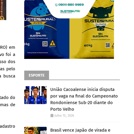
r-RO) em
vo foi a
esso dos
das pelo
ESPORTE
ia busca
União Cacoalense inicia disputa
por vaga na final do Campeonato
stado do
Rondoniense Sub-20 diante do
amas de
Porto Velho
Julho 15, 2026
Cadastro
Brasil vence Japão de virada e