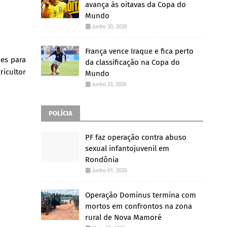
avança às oitavas da Copa do
Mundo
Junho 30, 2026
França vence Iraque e fica perto
ões para
da classificação na Copa do
ricultor
Mundo
Junho 23, 2026
POLÍCIA
PF faz operação contra abuso
sexual infantojuvenil em
Rondônia
Junho 01, 2026
Operação Dominus termina com
mortos em confrontos na zona
rural de Nova Mamoré