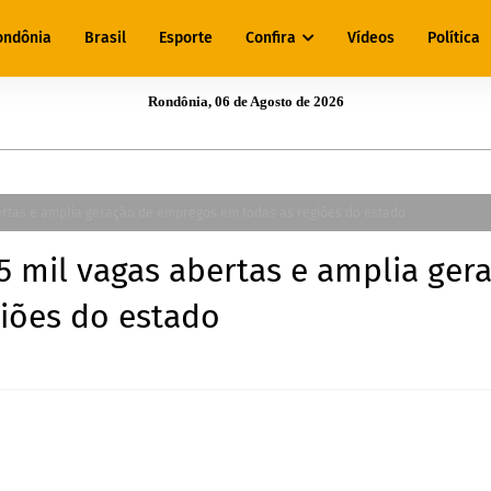
ondônia
Brasil
Esporte
Confira
Vídeos
Política
Rondônia, 06 de Agosto de 2026
rtas e amplia geração de empregos em todas as regiões do estado
 mil vagas abertas e amplia ger
iões do estado