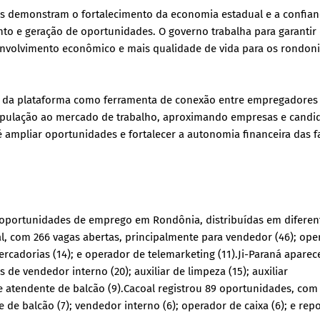
s demonstram o fortalecimento da economia estadual e a confian
o e geração de oportunidades. O governo trabalha para garantir
volvimento econômico e mais qualidade de vida para os rondoni
ia da plataforma como ferramenta de conexão entre empregadores
 população ao mercado de trabalho, aproximando empresas e candi
é ampliar oportunidades e fortalecer a autonomia financeira das f
s oportunidades de emprego em Rondônia, distribuídas em diferen
, com 266 vagas abertas, principalmente para vendedor (46); ope
mercadorias (14); e operador de telemarketing (11).Ji-Paraná apare
de vendedor interno (20); auxiliar de limpeza (15); auxiliar
; e atendente de balcão (9).Cacoal registrou 89 oportunidades, com
 de balcão (7); vendedor interno (6); operador de caixa (6); e repo