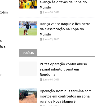
avança às oitavas da Copa do
Mundo
Rolim
Junho 30, 2026
França vence Iraque e fica perto
da classificação na Copa do
Mundo
Junho 23, 2026
s
liza
POLÍCIA
PF faz operação contra abuso
sexual infantojuvenil em
Rondônia
e
Junho 01, 2026
Operação Dominus termina com
mortos em confrontos na zona
rural de Nova Mamoré