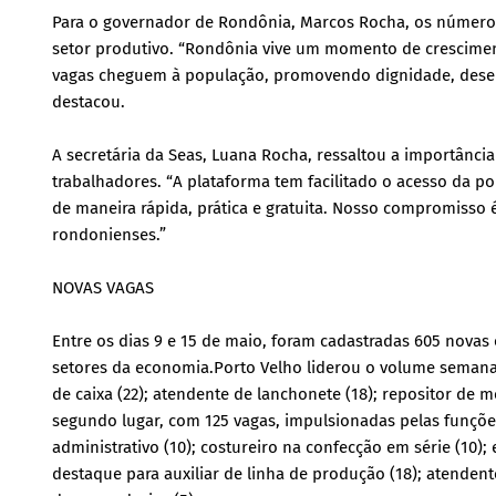
Para o governador de Rondônia, Marcos Rocha, os número
setor produtivo. “Rondônia vive um momento de cresciment
vagas cheguem à população, promovendo dignidade, desen
destacou.
A secretária da Seas, Luana Rocha, ressaltou a importânc
trabalhadores. “A plataforma tem facilitado o acesso da
de maneira rápida, prática e gratuita. Nosso compromisso 
rondonienses.”
NOVAS VAGAS
Entre os dias 9 e 15 de maio, foram cadastradas 605 nova
setores da economia.Porto Velho liderou o volume semanal
de caixa (22); atendente de lanchonete (18); repositor de 
segundo lugar, com 125 vagas, impulsionadas pelas funções 
administrativo (10); costureiro na confecção em série (10)
destaque para auxiliar de linha de produção (18); atendente