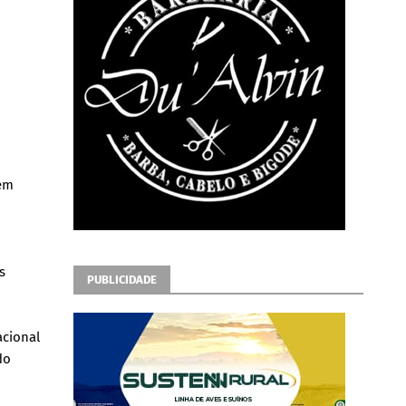
vem
s
PUBLICIDADE
acional
do