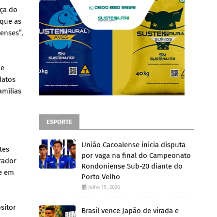
ça do
 que as
enses”,
 e
datos
amílias
ESPORTE
União Cacoalense inicia disputa
tes
por vaga na final do Campeonato
rador
Rondoniense Sub-20 diante do
ce em
Porto Velho
Julho 15, 2026
sitor
Brasil vence Japão de virada e