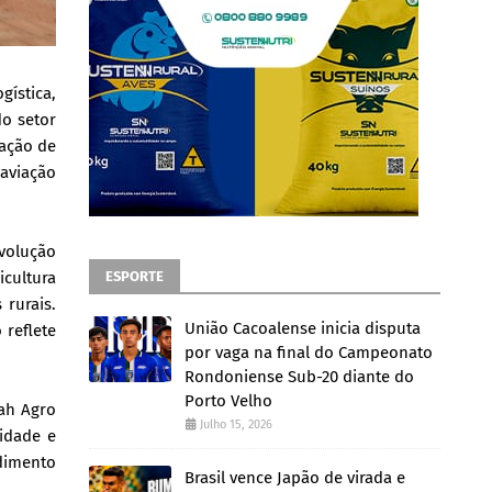
ística,
do setor
ação de
 aviação
evolução
cultura
ESPORTE
rurais.
União Cacoalense inicia disputa
 reflete
por vaga na final do Campeonato
Rondoniense Sub-20 diante do
Porto Velho
rah Agro
Julho 15, 2026
lidade e
ndimento
Brasil vence Japão de virada e