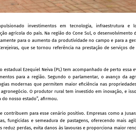
sionado investimentos em tecnologia, infraestrutura e log
ção agrícola do país. Na região do Cone Sul, o desenvolvimento 
etamente para o aumento da produtividade no campo e para a ger
erejeiras, que se tornou referência na prestação de serviços de
do estadual Ezequiel Neiva (PL) tem acompanhado de perto essa 
mentos para a região. Segundo o parlamentar, o avanço da agri
ogias modernas que permitem maior eficiência nas propriedades 
gronegócio. O produtor rural tem investido em inovação, e isso
 do nosso estado”, afirmou.
ue contribuem para esse cenário positivo. Empresas como a Jusa
das, fungicidas e semeadura de pastagens, oferecendo mais agi
es reduz perdas, evita danos às lavouras e proporciona maior re