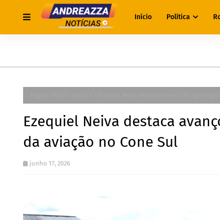
Início
Política
R
Página inicial
´política
Ezequiel Neiva destaca avanço do agronegóci
Ezequiel Neiva destaca avanç
da aviação no Cone Sul
junho 17, 2026