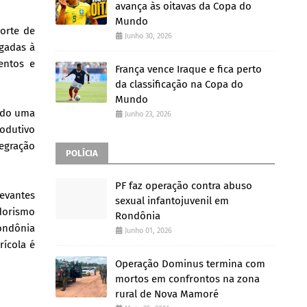
avança às oitavas da Copa do
Mundo
orte de
Junho 30, 2026
igadas à
entos e
França vence Iraque e fica perto
da classificação na Copa do
Mundo
ndo uma
Junho 23, 2026
odutivo
tegração
POLÍCIA
PF faz operação contra abuso
levantes
sexual infantojuvenil em
dorismo
Rondônia
Rondônia
Junho 01, 2026
rícola é
Operação Dominus termina com
mortos em confrontos na zona
rural de Nova Mamoré