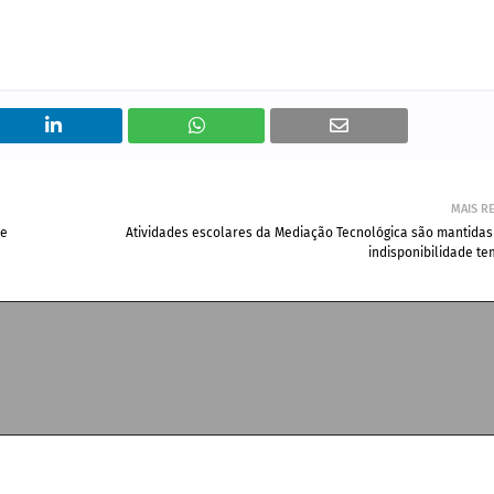
MAIS R
 e
Atividades escolares da Mediação Tecnológica são mantidas
indisponibilidade t