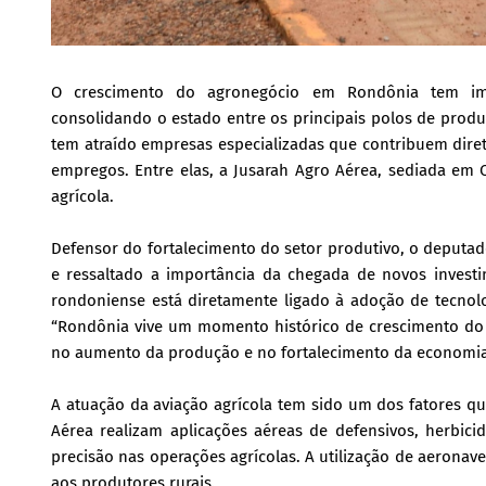
O crescimento do agronegócio em Rondônia tem impul
consolidando o estado entre os principais polos de produ
tem atraído empresas especializadas que contribuem dir
empregos. Entre elas, a Jusarah Agro Aérea, sediada em C
agrícola.
Defensor do fortalecimento do setor produtivo, o deputa
e ressaltado a importância da chegada de novos investi
rondoniense está diretamente ligado à adoção de tecnol
“Rondônia vive um momento histórico de crescimento do a
no aumento da produção e no fortalecimento da economia
A atuação da aviação agrícola tem sido um dos fatores q
Aérea realizam aplicações aéreas de defensivos, herbici
precisão nas operações agrícolas. A utilização de aeronav
aos produtores rurais.