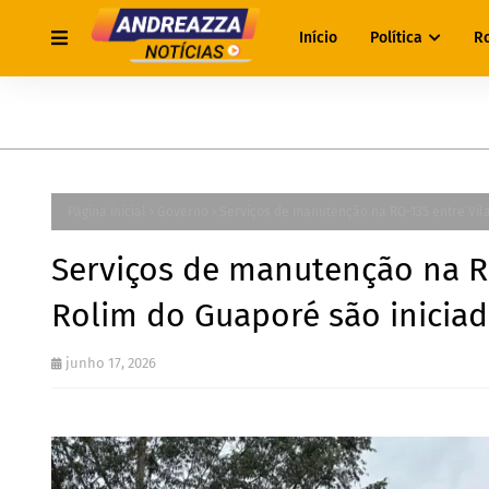
Início
Política
R
Página inicial
Governo
Serviços de manutenção na RO-135 entre Vil
Serviços de manutenção na RO
Rolim do Guaporé são inicia
junho 17, 2026