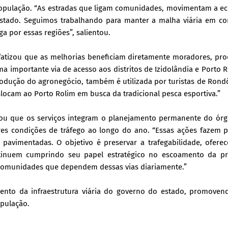
 população. “As estradas que ligam comunidades, movimentam a 
estado. Seguimos trabalhando para manter a malha viária em co
a por essas regiões”, salientou.
nfatizou que as melhorias beneficiam diretamente moradores, pr
uma importante via de acesso aos distritos de Izidolândia e Porto 
odução do agronegócio, também é utilizada por turistas de Rond
eslocam ao Porto Rolim em busca da tradicional pesca esportiva.”
ltou que os serviços integram o planejamento permanente do órg
res condições de tráfego ao longo do ano. “Essas ações fazem 
avimentadas. O objetivo é preservar a trafegabilidade, oferec
ntinuem cumprindo seu papel estratégico no escoamento da p
s comunidades que dependem dessas vias diariamente.”
mento da infraestrutura viária do governo do estado, promoven
opulação.