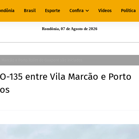
ondônia
Brasil
Esporte
Confira
Vídeos
Política
Rondônia, 07 de Agosto de 2026
a Marcão e Porto Rolim do Guaporé são iniciados
-135 entre Vila Marcão e Porto
dos