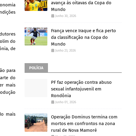
avança às oitavas da Copa do
economia
Mundo
ndições
Junho 30, 2026
França vence Iraque e fica perto
odutores
da classificação na Copa do
Rolim do
Mundo
ônia, de
Junho 23, 2026
POLÍCIA
ão para
parte do
PF faz operação contra abuso
er mais
sexual infantojuvenil em
rodução
Rondônia
Junho 01, 2026
do mais
Operação Dominus termina com
mortos em confrontos na zona
rural de Nova Mamoré