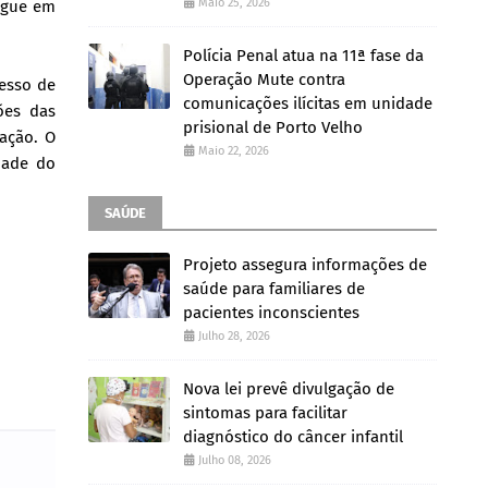
Maio 25, 2026
segue em
Polícia Penal atua na 11ª fase da
Operação Mute contra
cesso de
comunicações ilícitas em unidade
ões das
prisional de Porto Velho
ação. O
Maio 22, 2026
dade do
SAÚDE
Projeto assegura informações de
saúde para familiares de
pacientes inconscientes
Julho 28, 2026
Nova lei prevê divulgação de
sintomas para facilitar
diagnóstico do câncer infantil
Julho 08, 2026