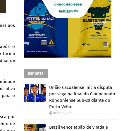
nal aos
 após o
e forma
adual de
ESPORTE
nuidade
União Cacoalense inicia disputa
ciativa
por vaga na final do Campeonato
 para o
Rondoniense Sub-20 diante do
Porto Velho
Julho 15, 2026
usca por
ento de
Brasil vence Japão de virada e
lização