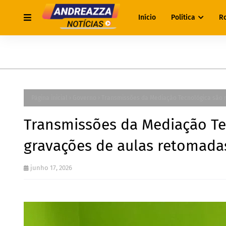
Início
Política
R
Página inicial
Governo
Transmissões da Mediação Tecnológica são 
Transmissões da Mediação Te
gravações de aulas retomada
junho 17, 2026