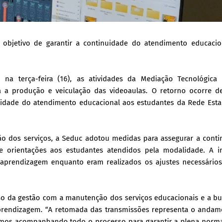
objetivo de garantir a continuidade do atendimento educacio
na terça-feira (16), as atividades da Mediação Tecnológica
ra a produção e veiculação das videoaulas. O retorno ocorre d
nuidade do atendimento educacional aos estudantes da Rede Est
ão dos serviços, a Seduc adotou medidas para assegurar a conti
 e orientações aos estudantes atendidos pela modalidade. A ini
aprendizagem enquanto eram realizados os ajustes necessários
so da gestão com a manutenção dos serviços educacionais e a b
prendizagem. “A retomada das transmissões representa o andam
uimos acompanhando todo o processo para garantir a plena norma